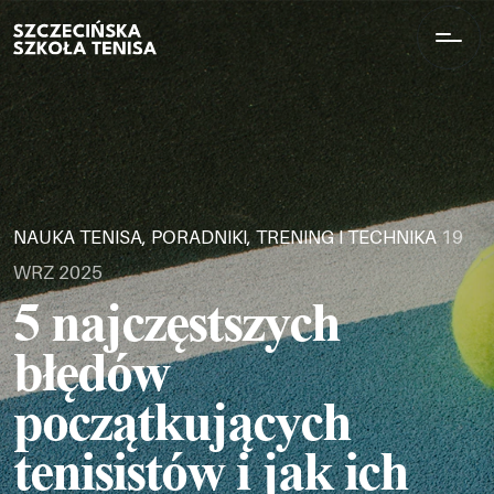
NAUKA TENISA, PORADNIKI, TRENING I TECHNIKA
19
WRZ 2025
5 najczęstszych
błędów
początkujących
tenisistów i jak ich