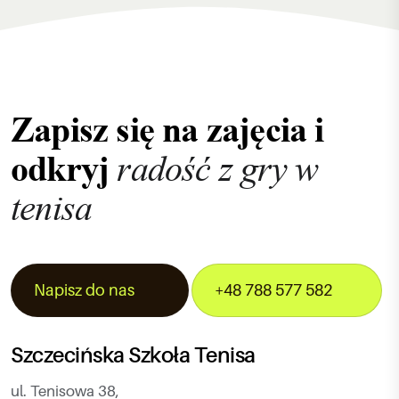
Zapisz się na zajęcia i
radość z gry w
odkryj
tenisa
Napisz do nas
+48 788 577 582
Szczecińska Szkoła Tenisa
ul. Tenisowa 38,