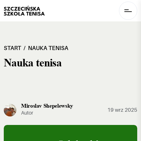
START
NAUKA TENISA
Nauka tenisa
Miroslav Shepelewsky
19 wrz 2025
Autor